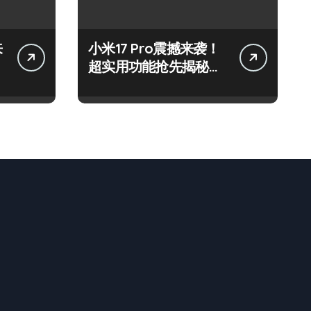
来
小米17 Pro震撼来袭！
超实用功能抢先揭秘，
速来围观！