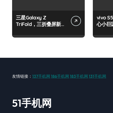
三星Galaxy Z
vivo S
TriFold，三折叠屏新风
心小巨
尚，一手掌控未来！
触即达
友情链接：
137手机网
186手机网
183手机网
131手机网
51手机网