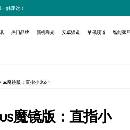
量资讯一触即达！
点，一机全掌握！
揭秘，速来围观！
讯
热门品牌
新机曝光
安卓频道
苹果频道
智能家
家带你探新亮点
 Plus魔镜版：直指小米6？
Plus魔镜版：直指小
风尚，一手掌控未来！