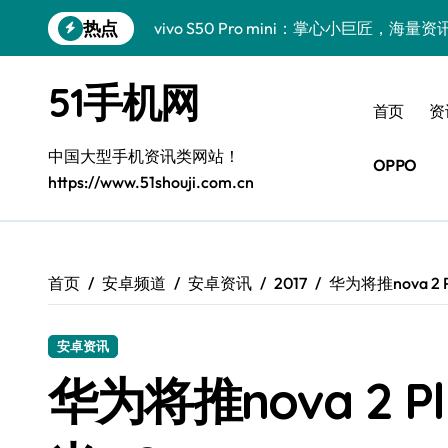
跳
热点
vivo S50 Pro mini：掌心小巨匠，海
转
到
三星Galaxy S26震撼来袭！创新科技亮
内
51手机网
容
小米17 Pro震撼来袭！超实用功能抢先
首页
资
三星Galaxy Z Fold7抢先揭秘！手机管
中国大型手机资讯类网站！
OPPO
https://www.51shouji.com.cn
S25 Ultra颜值炸裂！定制主题潮翻天！
S25+闪亮登场，这样拍更吸睛！
S24+震撼登场，美出新高度！
首页
安卓频道
安卓资讯
2017
华为将推nova 2
S26+颜值暴增！三星机皇美颜秘籍曝光
安卓资讯
A56 5G新机登场，三星风尚自此开启！
华为将推nova 2 
三星Galaxy Z TriFold，三折叠屏新