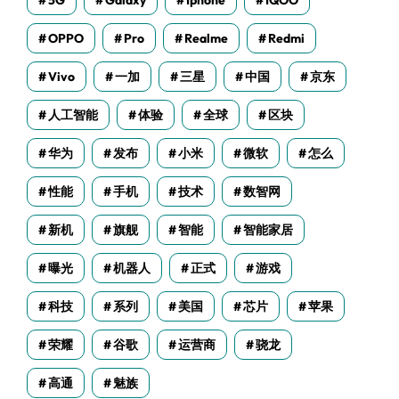
5G
Galaxy
Iphone
IQOO
OPPO
Pro
Realme
Redmi
Vivo
一加
三星
中国
京东
人工智能
体验
全球
区块
华为
发布
小米
微软
怎么
性能
手机
技术
数智网
新机
旗舰
智能
智能家居
曝光
机器人
正式
游戏
科技
系列
美国
芯片
苹果
荣耀
谷歌
运营商
骁龙
高通
魅族