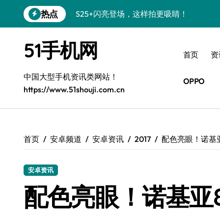
跳
热点
S25+闪亮登场，这样拍更吸睛！
转
到
S24+震撼登场，美出新高度！
内
51手机网
容
S26+颜值暴增！三星机皇美颜秘籍曝光
首页
资
A56 5G新机登场，三星风尚自此开启！
中国大型手机资讯类网站！
OPPO
https://www.51shouji.com.cn
三星S26上手秒变个性神器！
S25美化秘籍：个性定制，炫酷随心！
Galaxy C55 5G焕新秘籍：潮流定制，
首页
安卓频道
安卓资讯
2017
配色亮眼！诺基
Galaxy C55 5G登场，美学新纪元！
安卓资讯
Galaxy Z Flip6：折叠时尚，一瞬惊艳
配色亮眼！诺基亚
S25 Ultra颜值炸裂！定制主题潮翻天！