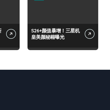
新
S26+颜值暴增！三星机
皇美颜秘籍曝光