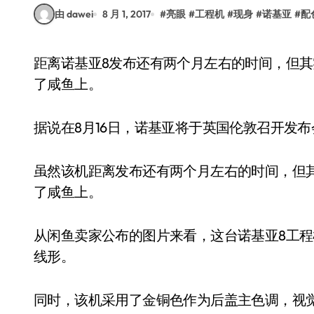
由 dawei
8 月 1, 2017
#
亮眼
#
工程机
#
现身
#
诺基亚
#
配
距离诺基亚8发布还有两个月左右的时间，但其实早已经在网上偷跑无数次了，近期更是被挂到
了咸鱼上。
据说在8月16日，诺基亚将于英国伦敦召开发
虽然该机距离发布还有两个月左右的时间，但
了咸鱼上。
从闲鱼卖家公布的图片来看，这台诺基亚8工
线形。
同时，该机采用了金铜色作为后盖主色调，视