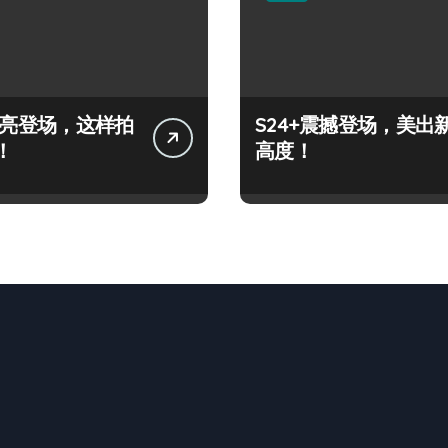
+闪亮登场，这样拍
S24+震撼登场，美出
！
高度！