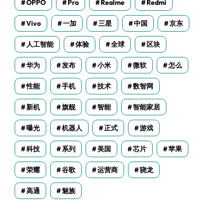
OPPO
Pro
Realme
Redmi
Vivo
一加
三星
中国
京东
人工智能
体验
全球
区块
华为
发布
小米
微软
怎么
性能
手机
技术
数智网
新机
旗舰
智能
智能家居
曝光
机器人
正式
游戏
科技
系列
美国
芯片
苹果
荣耀
谷歌
运营商
骁龙
高通
魅族