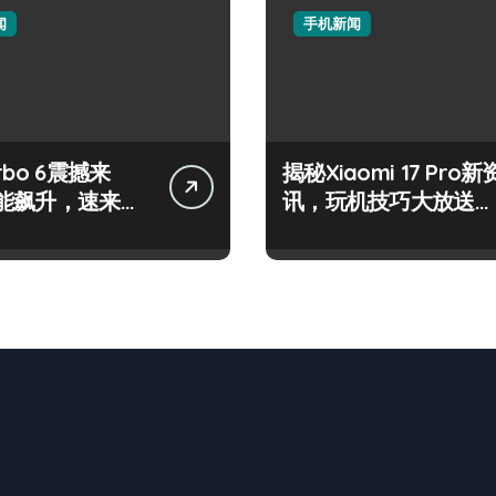
闻
手机新闻
rbo 6震撼来
揭秘Xiaomi 17 Pro新
能飙升，速来解
讯，玩机技巧大放送速
体验！
来get！