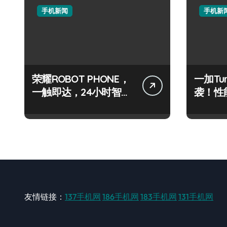
手机新闻
手机新
荣耀ROBOT PHONE，
一加Tu
一触即达，24小时智享
袭！性
资讯不间断！
锁极致
友情链接：
137手机网
186手机网
183手机网
131手机网