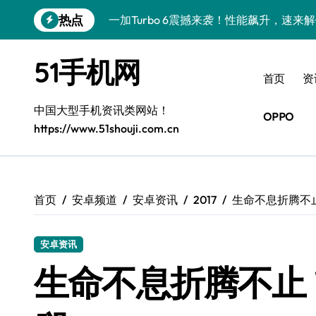
跳
热点
一加Turbo 6震撼来袭！性能飙升，速来
转
到
揭秘Xiaomi 17 Pro新资讯，玩机技巧大放
内
51手机网
容
三星Galaxy Z TriFold：三折屏新潮
首页
资
华为nova 15亮点大揭秘！新机资讯+超
中国大型手机资讯类网站！
OPPO
https://www.51shouji.com.cn
iPhone Air震撼登场！性能飙升，新品
三星W26重磅来袭！速览实用动态，尊享
一加Turbo 6V震撼来袭！性能飙升，实
首页
安卓频道
安卓资讯
2017
生命不息折腾不止
OPPO Find X9震撼来袭！抢先揭秘，
安卓资讯
iPhone 17 Pro Max抢先揭秘！手机管
生命不息折腾不止 
荣耀ROBOT PHONE，一触即达，24