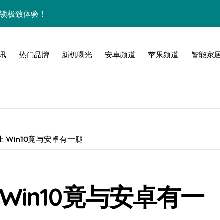
解锁极致体验！
送速来get！
流，开启手机新视界！
讯
热门品牌
新机曝光
安卓频道
苹果频道
智能家
实用功能全掌握！
亮点全揭秘速来瞧！
贴心服务！
用管家助你畅享新体验！
 Win10竟与安卓有一腿
速来围观新机亮点！
家速递前沿猛料！
Win10竟与安卓有一
小时智享资讯不间断！