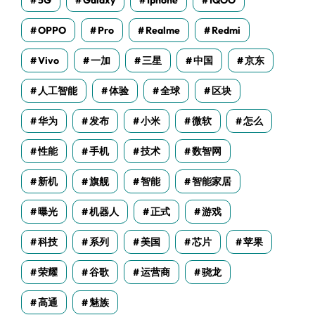
5G
Galaxy
Iphone
IQOO
OPPO
Pro
Realme
Redmi
Vivo
一加
三星
中国
京东
人工智能
体验
全球
区块
华为
发布
小米
微软
怎么
性能
手机
技术
数智网
新机
旗舰
智能
智能家居
曝光
机器人
正式
游戏
科技
系列
美国
芯片
苹果
荣耀
谷歌
运营商
骁龙
高通
魅族