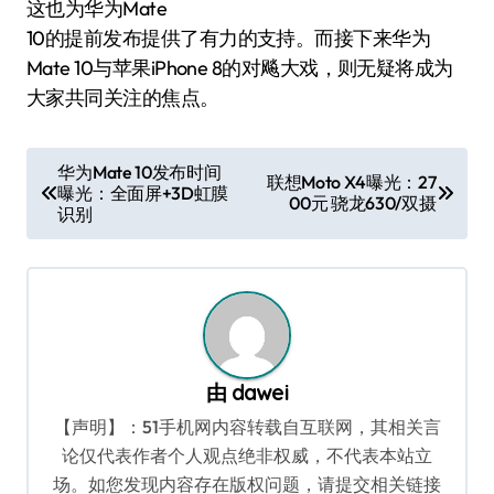
这也为华为Mate
10的提前发布提供了有力的支持。而接下来华为
Mate 10与苹果iPhone 8的对飚大戏，则无疑将成为
大家共同关注的焦点。
文
华为Mate 10发布时间
联想Moto X4曝光：27
曝光：全面屏+3D虹膜
章
00元 骁龙630/双摄
识别
导
航
由
dawei
【声明】：51手机网内容转载自互联网，其相关言
论仅代表作者个人观点绝非权威，不代表本站立
场。如您发现内容存在版权问题，请提交相关链接