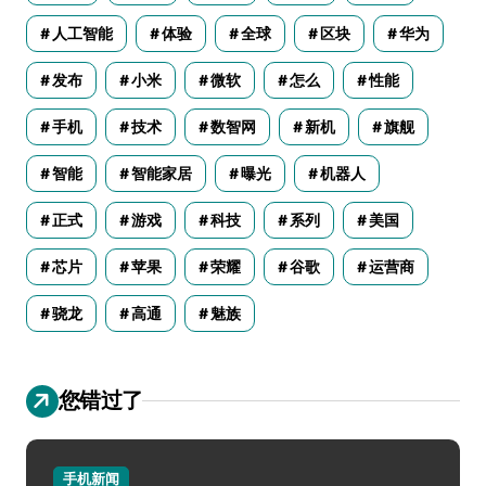
人工智能
体验
全球
区块
华为
发布
小米
微软
怎么
性能
手机
技术
数智网
新机
旗舰
智能
智能家居
曝光
机器人
正式
游戏
科技
系列
美国
芯片
苹果
荣耀
谷歌
运营商
骁龙
高通
魅族
您错过了
手机新闻