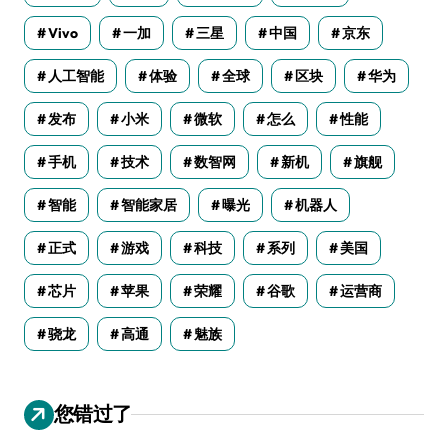
Vivo
一加
三星
中国
京东
人工智能
体验
全球
区块
华为
发布
小米
微软
怎么
性能
手机
技术
数智网
新机
旗舰
智能
智能家居
曝光
机器人
正式
游戏
科技
系列
美国
芯片
苹果
荣耀
谷歌
运营商
骁龙
高通
魅族
您错过了