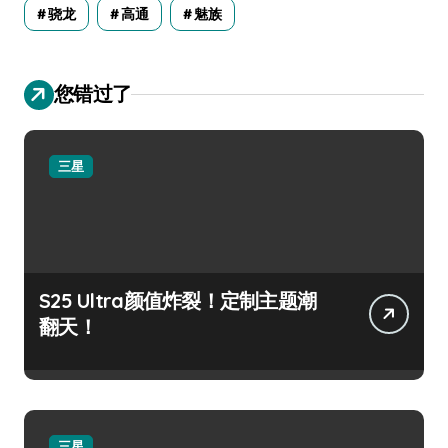
骁龙
高通
魅族
您错过了
三星
S25 Ultra颜值炸裂！定制主题潮
翻天！
三星