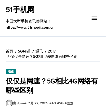
跳
51手机网
转
到
内
中国大型手机资讯类网站！
容
https://www.51shouji.com.cn
首页
5G频道
通讯
2017
仅仅是网速？5G相比4G网络有哪些区别
通讯
仅仅是网速？5G相比4G网络有
哪些区别
由 dawei
7 月 22, 2017
#
4G
#
5G
#
差别