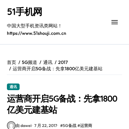
跳
51手机网
转
到
内
中国大型手机资讯类网站！
容
https://www.51shouji.com.cn
首页
5G频道
通讯
2017
运营商开启5G备战：先拿1800亿美元建基站
通讯
运营商开启5G备战：先拿1800
亿美元建基站
由 dawei
7 月 22, 2017
#
5G备战
#
运营商