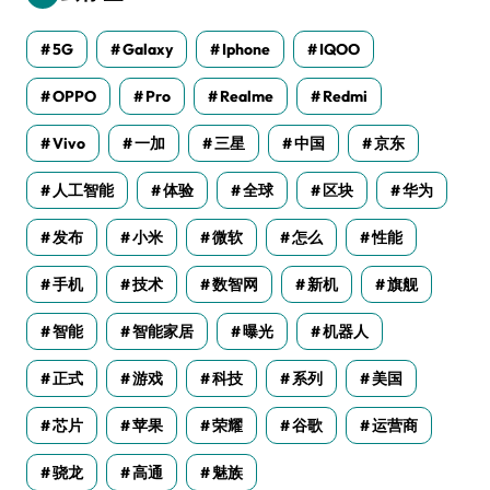
5G
Galaxy
Iphone
IQOO
OPPO
Pro
Realme
Redmi
Vivo
一加
三星
中国
京东
人工智能
体验
全球
区块
华为
发布
小米
微软
怎么
性能
手机
技术
数智网
新机
旗舰
智能
智能家居
曝光
机器人
正式
游戏
科技
系列
美国
芯片
苹果
荣耀
谷歌
运营商
骁龙
高通
魅族