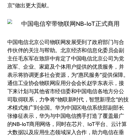
京”做出更大贡献。
中国电信北京公司物联网发展受到了政府部门与合
作伙伴的关注与帮助。北京经济和信息化委员会副
主任毛东军在致辞中肯定了中国电信北京公司为党
政军、企业、家庭及个体用户提供的优质服务，并
表示将协调更多社会资源，为“惠民服务”提供保障。
通信工业协会物联网应用分会会长赵学东表示，接
下来计划与其他省市经信委和中国电信各地方分公
司取得联系，力争将“物联新时代，智慧新理念”的技
术模式推广到全国。华为中国区电信系统部副部长
张修征表示，华为与中国电信携手打造了覆盖最广
的NB-IoT商用网络，同时在芯片、IoT平台、云计算
大数据以及应用生态领域深入合作，助力电信在垂