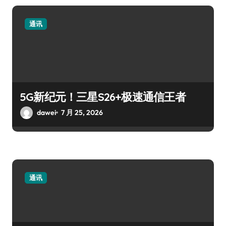
通讯
5G新纪元！三星S26+极速通信王者
dawei
7 月 25, 2026
通讯