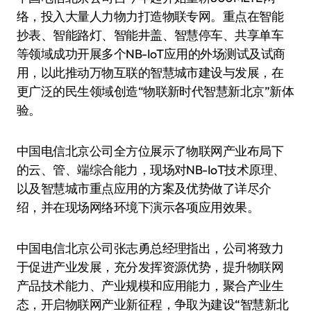
络，投入大量人力物力打造物联专网。重点在智能
抄表、智能路灯、智能井盖、智慧停车、共享单车
等领域成功开展多个NB-IoT应用的外场测试及试商
用，以此推动万物互联的智慧城市建设与发展，在
更广泛的民生领域创造“物联新时代智慧新北京”新体
验。
中国电信北京公司全方位展示了物联网产业布局下
的云、管、端综合能力，现场对NB-IoT技术原理、
以及智慧城市重点应用的方案及优势做了详尽介
绍，并在现场网络环境下演示各项应用效果。
中国电信北京公司张志勇总经理指出，公司将致力
于促进产业发展，充分发挥资源优势，提升物联网
产品技术能力、产业规模和应用能力，聚合产业生
态，开启物联网产业新征程，争取为建设“智慧新北