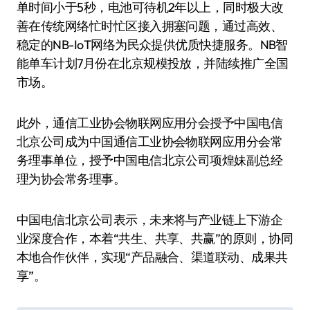
单时间小于5秒，电池可待机2年以上，同时极大改
善在传统网络忙时忙区接入拥塞问题，通过高效、
稳定的NB-IoT网络为民众提供优质快捷服务。NB智
能单车计划7月份在北京规模投放，并陆续推广全国
市场。
此外，通信工业协会物联网应用分会授予中国电信
北京公司成为中国通信工业协会物联网应用分会常
务理事单位，授予中国电信北京公司项煌妹副总经
理为协会常务理事。
中国电信北京公司表示，未来将与产业链上下游企
业深度合作，本着“共生、共享、共赢”的原则，协同
本地合作伙伴，实现“产品融合、渠道联动、成果共
享”。