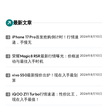
最新文章
iPhone 17 Pro首发抢购倒计时！行情速
2026年8月10日
递，手慢无
荣耀Magic8 RSR最新行情曝光：价格波
2026年8月10日
动与最佳入手时机
vivo S50最新报价出炉！现在入手最划
2026年8月10日
算
iQOO Z11 Turbo行情速递：性价比王，
2026年8月10日
现在入手最值！