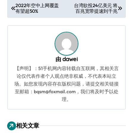
文
2022年空中上网覆盖
台湾欲投24亿美元 将
有望超50%
百兆宽带提速到千兆
章
导
航
由
dawei
【声明】：51手机网内容转载自互联网，其相关言
论仅代表作者个人观点绝非权威，不代表本站立
场。如您发现内容存在版权问题，请提交相关链接
至邮箱：bqsm@foxmail.com，我们将及时予以处
理。
相关文章