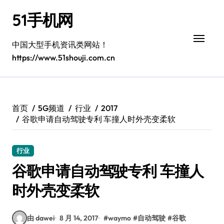
跳
51手机网
转
到
内
中国大型手机资讯类网站！
容
https://www.51shouji.com.cn
首页
5G频道
行业
2017
谷歌申请自动驾驶专利 车撞人时外壳变柔软
行业
谷歌申请自动驾驶专利 车撞人
时外壳变柔软
由 dawei
8 月 14, 2017
#
waymo
#
自动驾驶
#
谷歌