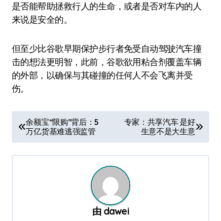
是否能帮助拯救行人的生命，或者是否对车内的人
来说是安全的。
但至少比谷歌早期保护步行者免受自动驾驶汽车撞
击的想法更明智，此前，谷歌欲用粘合剂覆盖车辆
的外部，以确保与其碰撞的任何人不会飞离并受
伤。
文
余额宝“限购”背后：5
专家：共享汽车 是好
万亿货基难逃强监管
生意不是大生意
章
导
航
由
dawei