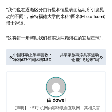
“我们也在逐渐区分由行星和恒星表面运动所引发晃
动的不同”，赫特福德大学的米科?图米(Mikko Tuomi)
博士说道。
“这将进一步帮助我们核实这两颗潜在的宜居星球”。
文
中国移动上半年营收：
共享家族再添共享运动
净利627亿同比增3.5%
仓 能“飞起来”吗
章
导
航
由
dawei
【声明】：51手机网内容转载自互联网，其相关言