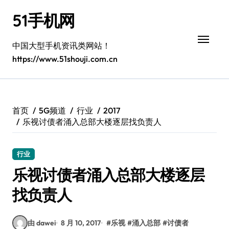
跳
51手机网
转
到
内
中国大型手机资讯类网站！
容
https://www.51shouji.com.cn
首页
5G频道
行业
2017
乐视讨债者涌入总部大楼逐层找负责人
行业
乐视讨债者涌入总部大楼逐层
找负责人
由 dawei
8 月 10, 2017
#
乐视
#
涌入总部
#
讨债者