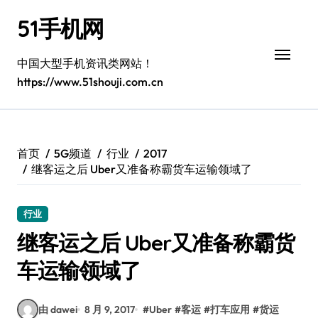
跳
51手机网
转
到
内
中国大型手机资讯类网站！
容
https://www.51shouji.com.cn
首页
5G频道
行业
2017
继客运之后 Uber又准备称霸货车运输领域了
行业
继客运之后 Uber又准备称霸货
车运输领域了
由 dawei
8 月 9, 2017
#
Uber
#
客运
#
打车应用
#
货运