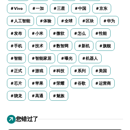
Vivo
一加
三星
中国
京东
人工智能
体验
全球
区块
华为
发布
小米
微软
怎么
性能
手机
技术
数智网
新机
旗舰
智能
智能家居
曝光
机器人
正式
游戏
科技
系列
美国
芯片
苹果
荣耀
谷歌
运营商
骁龙
高通
魅族
您错过了