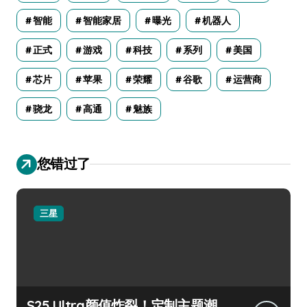
智能
智能家居
曝光
机器人
正式
游戏
科技
系列
美国
芯片
苹果
荣耀
谷歌
运营商
骁龙
高通
魅族
您错过了
三星
S25 Ultra颜值炸裂！定制主题潮