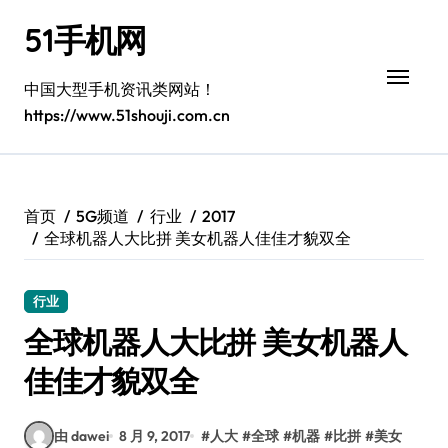
跳
51手机网
转
到
内
中国大型手机资讯类网站！
容
https://www.51shouji.com.cn
首页
5G频道
行业
2017
全球机器人大比拼 美女机器人佳佳才貌双全
行业
全球机器人大比拼 美女机器人
佳佳才貌双全
由 dawei
8 月 9, 2017
#
人大
#
全球
#
机器
#
比拼
#
美女