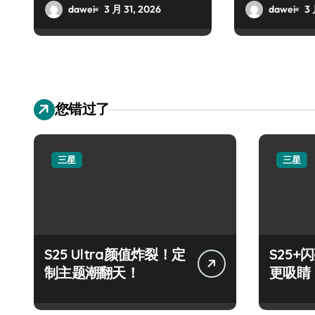
潮
代！
dawei
3 月 31, 2026
dawei
3 
您错过了
三星
三星
S25 Ultra颜值炸裂！定
S25
制主题潮翻天！
更吸睛