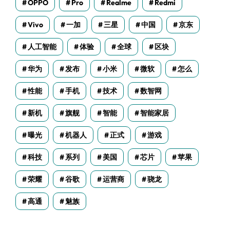
OPPO
Pro
Realme
Redmi
Vivo
一加
三星
中国
京东
人工智能
体验
全球
区块
华为
发布
小米
微软
怎么
性能
手机
技术
数智网
新机
旗舰
智能
智能家居
曝光
机器人
正式
游戏
科技
系列
美国
芯片
苹果
荣耀
谷歌
运营商
骁龙
高通
魅族