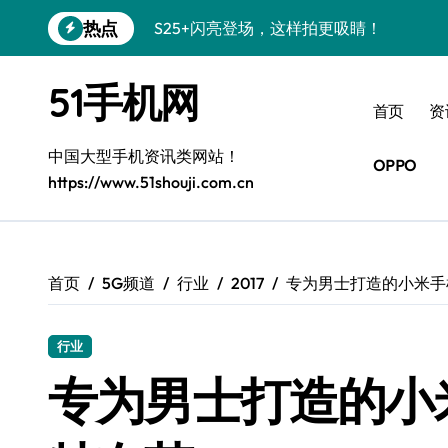
跳
热点
转
S24+震撼登场，美出新高度！
到
内
S26+颜值暴增！三星机皇美颜秘籍曝光
51手机网
容
首页
资
A56 5G新机登场，三星风尚自此开启！
中国大型手机资讯类网站！
三星S26上手秒变个性神器！
OPPO
https://www.51shouji.com.cn
S25美化秘籍：个性定制，炫酷随心！
Galaxy C55 5G焕新秘籍：潮流定制，
Galaxy C55 5G登场，美学新纪元！
首页
5G频道
行业
2017
专为男士打造的小米手
Galaxy Z Flip6：折叠时尚，一瞬惊艳
行业
S25 Ultra颜值炸裂！定制主题潮翻天！
专为男士打造的小