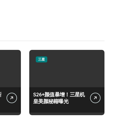
三星
新
S26+颜值暴增！三星机
皇美颜秘籍曝光