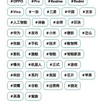
OPPO
Pro
Realme
Redmi
Vivo
一加
三星
中国
京东
人工智能
体验
全球
区块
华为
发布
小米
微软
怎么
性能
手机
技术
数智网
新机
旗舰
智能
智能家居
曝光
机器人
正式
游戏
科技
系列
美国
芯片
苹果
荣耀
谷歌
运营商
骁龙
高通
魅族