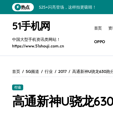
跳
热点
S25+闪亮登场，这样拍更吸睛！
转
到
S24+震撼登场，美出新高度！
内
51手机网
容
S26+颜值暴增！三星机皇美颜秘籍曝光
首页
资
A56 5G新机登场，三星风尚自此开启！
中国大型手机资讯类网站！
OPPO
https://www.51shouji.com.cn
三星S26上手秒变个性神器！
S25美化秘籍：个性定制，炫酷随心！
Galaxy C55 5G焕新秘籍：潮流定制，
首页
5G频道
行业
2017
高通新神U骁龙630跑
Galaxy C55 5G登场，美学新纪元！
行业
Galaxy Z Flip6：折叠时尚，一瞬惊艳
高通新神U骁龙63
S25 Ultra颜值炸裂！定制主题潮翻天！