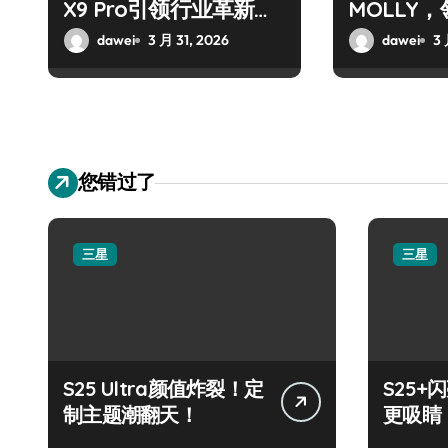
X9 Pro引领行业革新风
MOLLY
潮
代！
dawei
3 月 31, 2026
dawei
3 
您错过了
三星
三星
S25 Ultra颜值炸裂！定
S25
制主题潮翻天！
更吸睛