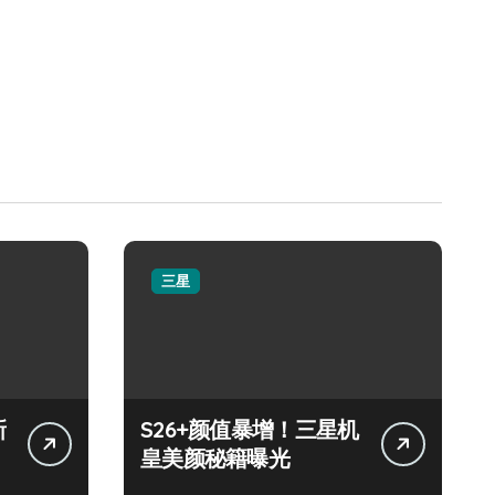
三星
新
S26+颜值暴增！三星机
皇美颜秘籍曝光