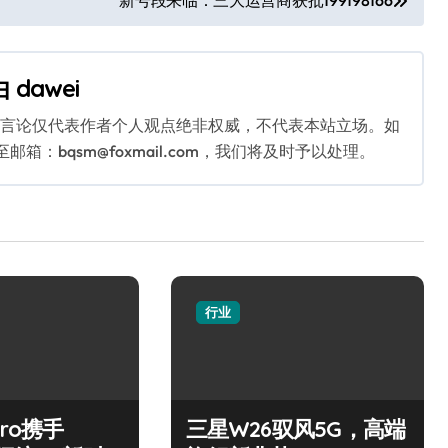
新号段来临：三大运营商获批199198166
由
dawei
关言论仅代表作者个人观点绝非权威，不代表本站立场。如
：bqsm@foxmail.com，我们将及时予以处理。
行业
Pro携手
三星W26驭风5G，高端