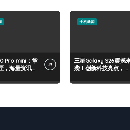
闻
手机新闻
50 Pro mini：掌
三星Galaxy S26震撼
匠，海量资讯一
袭！创新科技亮点，一
！
机全掌握！