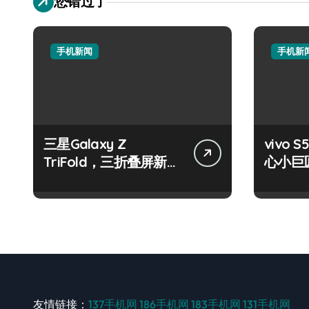
您错过了
手机新闻
手机新
三星Galaxy Z
vivo S
TriFold，三折叠屏新风
心小巨
尚，一手掌控未来！
触即达
友情链接：
137手机网
186手机网
183手机网
131手机网