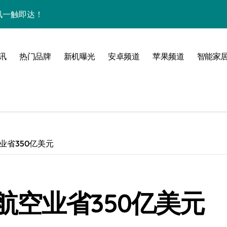
量资讯一触即达！
点，一机全掌握！
揭秘，速来围观！
讯
热门品牌
新机曝光
安卓频道
苹果频道
智能家
家带你探新亮点
业省350亿美元
航空业省350亿美元
风尚，一手掌控未来！