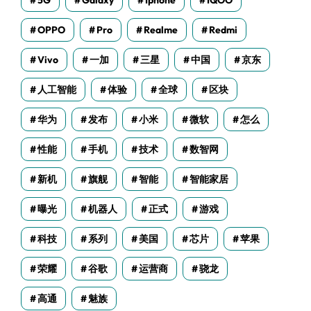
5G
Galaxy
Iphone
IQOO
OPPO
Pro
Realme
Redmi
Vivo
一加
三星
中国
京东
人工智能
体验
全球
区块
华为
发布
小米
微软
怎么
性能
手机
技术
数智网
新机
旗舰
智能
智能家居
曝光
机器人
正式
游戏
科技
系列
美国
芯片
苹果
荣耀
谷歌
运营商
骁龙
高通
魅族