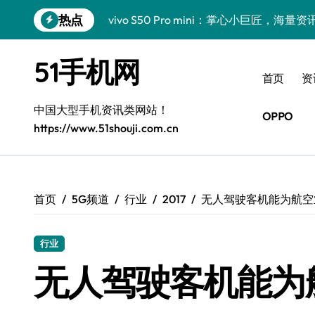
跳
热点
vivo S50 Pro mini：掌心小巨匠，海
转
到
三星Galaxy S26震撼来袭！创新科技亮
内
51手机网
容
小米17 Pro震撼来袭！超实用功能抢先
首页
资
三星Galaxy Z Fold7抢先揭秘！手机管
中国大型手机资讯类网站！
OPPO
https://www.51shouji.com.cn
S25 Ultra颜值炸裂！定制主题潮翻天！
S25+闪亮登场，这样拍更吸睛！
S24+震撼登场，美出新高度！
首页
5G频道
行业
2017
无人驾驶客机能为航空
S26+颜值暴增！三星机皇美颜秘籍曝光
行业
A56 5G新机登场，三星风尚自此开启！
无人驾驶客机能为
三星Galaxy Z TriFold，三折叠屏新