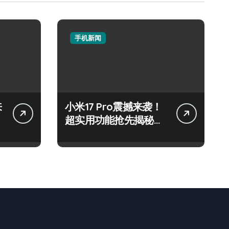
手机新闻
来
小米17 Pro震撼来袭！
超实用功能抢先揭秘，
速来围观！