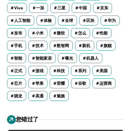
Vivo
一加
三星
中国
京东
人工智能
体验
全球
区块
华为
发布
小米
微软
怎么
性能
手机
技术
数智网
新机
旗舰
智能
智能家居
曝光
机器人
正式
游戏
科技
系列
美国
芯片
苹果
荣耀
谷歌
运营商
骁龙
高通
魅族
您错过了