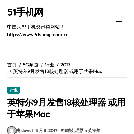
跳
51手机网
转
到
内
中国大型手机资讯类网站！
容
https://www.51shouji.com.cn
首页
5G频道
行业
2017
英特尔9月发售18核处理器 或用于苹果Mac
行业
英特尔9月发售18核处理器 或用
于苹果Mac
由 dawei
8 月 8, 2017
#
18核处理器
#
英特尔