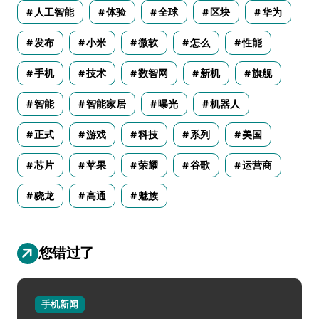
人工智能
体验
全球
区块
华为
发布
小米
微软
怎么
性能
手机
技术
数智网
新机
旗舰
智能
智能家居
曝光
机器人
正式
游戏
科技
系列
美国
芯片
苹果
荣耀
谷歌
运营商
骁龙
高通
魅族
您错过了
手机新闻