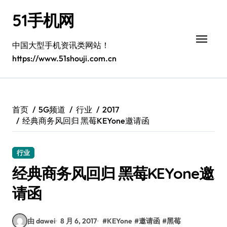
跳
51手机网
转
到
内
中国大型手机资讯类网站！
容
https://www.51shouji.com.cn
首页
5G频道
行业
2017
经典商务风回归 黑莓KEYone邀请函
行业
经典商务风回归 黑莓KEYone邀
请函
由 dawei
8 月 6, 2017
#
KEYone
#
邀请函
#
黑莓