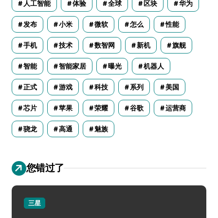
人工智能
体验
全球
区块
华为
发布
小米
微软
怎么
性能
手机
技术
数智网
新机
旗舰
智能
智能家居
曝光
机器人
正式
游戏
科技
系列
美国
芯片
苹果
荣耀
谷歌
运营商
骁龙
高通
魅族
您错过了
三星