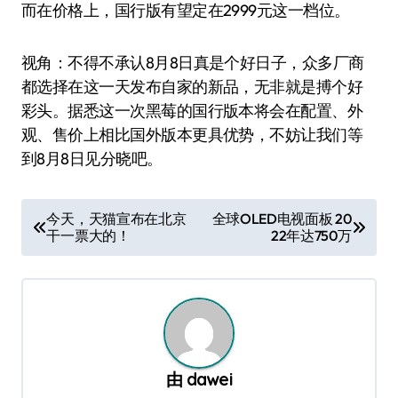
而在价格上，国行版有望定在2999元这一档位。
视角：不得不承认8月8日真是个好日子，众多厂商
都选择在这一天发布自家的新品，无非就是搏个好
彩头。据悉这一次黑莓的国行版本将会在配置、外
观、售价上相比国外版本更具优势，不妨让我们等
到8月8日见分晓吧。
文
今天，天猫宣布在北京
全球OLED电视面板 20
干一票大的！
22年达750万
章
导
航
由
dawei