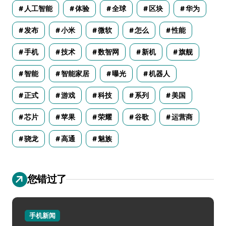
人工智能
体验
全球
区块
华为
发布
小米
微软
怎么
性能
手机
技术
数智网
新机
旗舰
智能
智能家居
曝光
机器人
正式
游戏
科技
系列
美国
芯片
苹果
荣耀
谷歌
运营商
骁龙
高通
魅族
您错过了
手机新闻