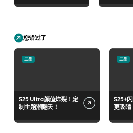
您错过了
三星
三星
S25 Ultra颜值炸裂！定
S25
制主题潮翻天！
更吸睛