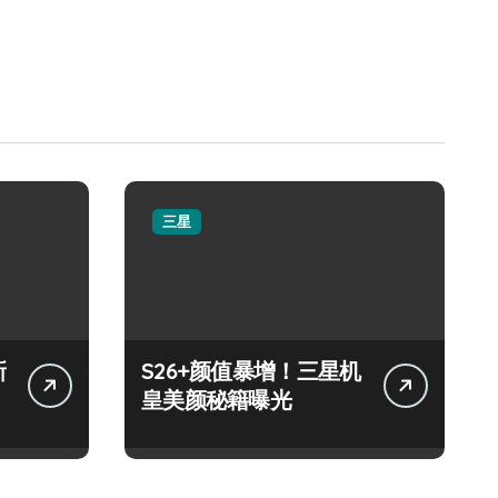
三星
新
S26+颜值暴增！三星机
皇美颜秘籍曝光