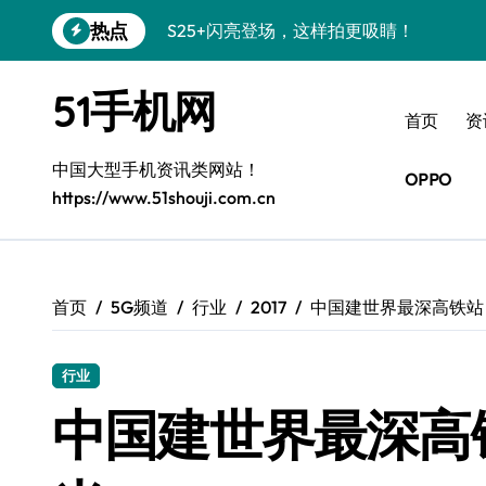
跳
热点
S25+闪亮登场，这样拍更吸睛！
转
到
S24+震撼登场，美出新高度！
内
51手机网
容
S26+颜值暴增！三星机皇美颜秘籍曝光
首页
资
A56 5G新机登场，三星风尚自此开启！
中国大型手机资讯类网站！
OPPO
https://www.51shouji.com.cn
三星S26上手秒变个性神器！
S25美化秘籍：个性定制，炫酷随心！
Galaxy C55 5G焕新秘籍：潮流定制，
首页
5G频道
行业
2017
中国建世界最深高铁站
Galaxy C55 5G登场，美学新纪元！
行业
Galaxy Z Flip6：折叠时尚，一瞬惊艳
中国建世界最深高铁
S25 Ultra颜值炸裂！定制主题潮翻天！