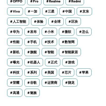
OPPO
Pro
Realme
Redmi
Vivo
一加
三星
中国
京东
人工智能
体验
全球
区块
华为
发布
小米
微软
怎么
性能
手机
技术
数智网
新机
旗舰
智能
智能家居
曝光
机器人
正式
游戏
科技
系列
美国
芯片
苹果
荣耀
谷歌
运营商
骁龙
高通
魅族