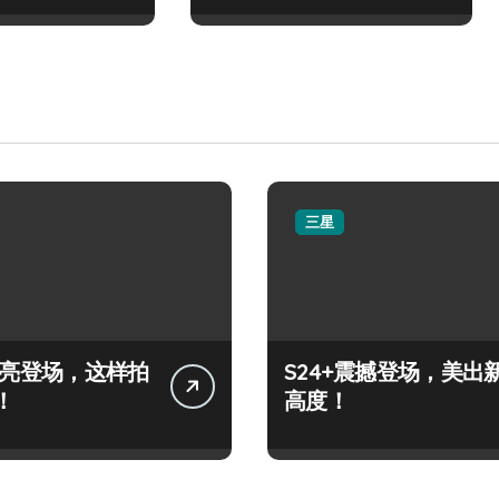
三星
+闪亮登场，这样拍
S24+震撼登场，美出
！
高度！