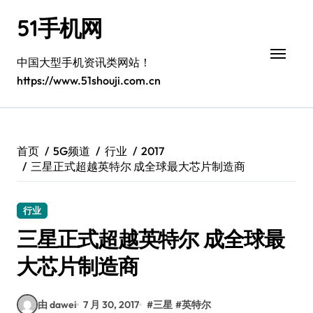
跳
51手机网
转
到
内
中国大型手机资讯类网站！
容
https://www.51shouji.com.cn
首页
5G频道
行业
2017
三星正式超越英特尔 成全球最大芯片制造商
行业
三星正式超越英特尔 成全球最
大芯片制造商
由 dawei
7 月 30, 2017
#
三星
#
英特尔