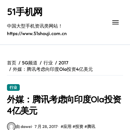
跳
51手机网
转
到
内
中国大型手机资讯类网站！
容
https://www.51shouji.com.cn
首页
5G频道
行业
2017
外媒：腾讯考虑向印度Ola投资4亿美元
行业
外媒：腾讯考虑向印度Ola投资
4亿美元
由 dawei
7 月 28, 2017
#
应用
#
投资
#
腾讯