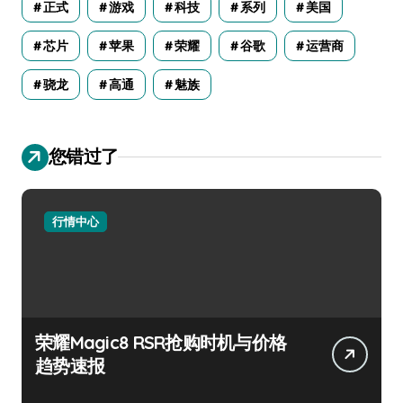
正式
游戏
科技
系列
美国
芯片
苹果
荣耀
谷歌
运营商
骁龙
高通
魅族
您错过了
行情中心
荣耀Magic8 RSR抢购时机与价格
趋势速报