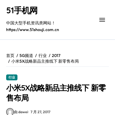
跳
51手机网
转
到
内
中国大型手机资讯类网站！
容
https://www.51shouji.com.cn
首页
5G频道
行业
2017
小米5X战略新品主推线下 新零售布局
行业
小米5X战略新品主推线下 新零
售布局
由 dawei
7 月 27, 2017