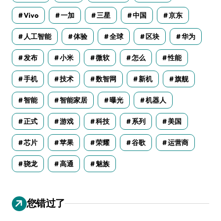
Vivo
一加
三星
中国
京东
人工智能
体验
全球
区块
华为
发布
小米
微软
怎么
性能
手机
技术
数智网
新机
旗舰
智能
智能家居
曝光
机器人
正式
游戏
科技
系列
美国
芯片
苹果
荣耀
谷歌
运营商
骁龙
高通
魅族
您错过了