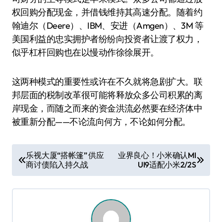
权回购分配现金，并借钱维持其高速分配。随着约
翰迪尔（Deere）、IBM、安进（Amgen）、3M 等
美国利益的忠实拥护者纷纷向投资者让渡了权力，
似乎杠杆回购也在以慢动作徐徐展开。
这两种模式的重要性或许在不久就将急剧扩大。联
邦层面的税制改革很可能将释放众多公司积累的离
岸现金，而随之而来的资金洪流必然要在经济体中
被重新分配——不论流向何方，不论如何分配。
文
乐视大厦“搭帐篷” 供应
业界良心！小米确认MI
商讨债陷入持久战
UI9适配小米2/2S
章
导
航